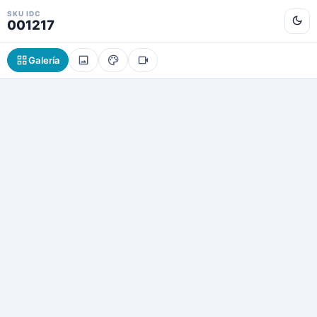
SKU IDC
001217
Galería