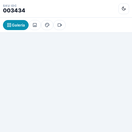
SKU IDC
003434
Galería