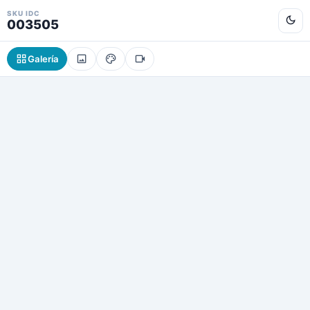
SKU IDC
003505
Galería